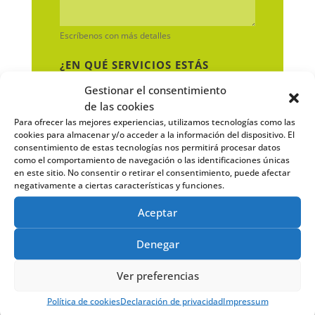
Escríbenos con más detalles
¿EN QUÉ SERVICIOS ESTÁS
INTERESADO/A?
Gestionar el consentimiento
de las cookies
ERP y Digitalización
Para ofrecer las mejores experiencias, utilizamos tecnologías como las
Marketing Digital
cookies para almacenar y/o acceder a la información del dispositivo. El
consentimiento de estas tecnologías nos permitirá procesar datos
Sí, he leído y acepto la
política de
como el comportamiento de navegación o las identificaciones únicas
privacidad
.
en este sitio. No consentir o retirar el consentimiento, puede afectar
negativamente a ciertas características y funciones.
Acepto el tratamiento de datos con
Aceptar
fines publicitarios, tal como se
indica en la Política de Privacidad en
el apartado de envío de publicidad.
Denegar
Ver preferencias
Política de cookies
Declaración de privacidad
Impressum