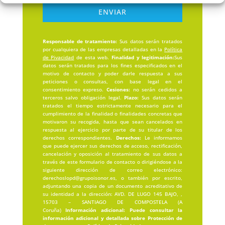
ENVIAR
Responsable de tratamiento:
Sus datos serán tratados
por cualquiera de las empresas detalladas en la
Política
de Pivacidad
de esta web.
Finalidad y legitimación:
Sus
datos serán tratados para los fines especificados en el
motivo de contacto y poder darle respuesta a sus
peticiones o consultas, con base legal en el
consentimiento expreso.
Cesiones:
no serán cedidos a
terceros salvo obligación legal.
Plazo:
Sus datos serán
tratados el tiempo estrictamente necesario para el
cumplimiento de la finalidad o finalidades concretas que
motivaron su recogida, hasta que sean cancelados en
respuesta al ejercicio por parte de su titular de los
derechos correspondientes.
Derechos:
Le informamos
que puede ejercer sus derechos de acceso, rectificación,
cancelación y oposición al tratamiento de sus datos a
través de este formulario de contacto o dirigiéndose a la
siguiente dirección de correo electrónico:
derechoslopd@grupoisonor.es, o también por escrito,
adjuntando una copia de un documento acreditativo de
su identidad a la dirección: AVD. DE LUGO 145 BAJO, ,
15703 – SANTIAGO DE COMPOSTELA (A
Coruña)
Información adicional: Puede consultar la
información adicional y detallada sobre Protección de