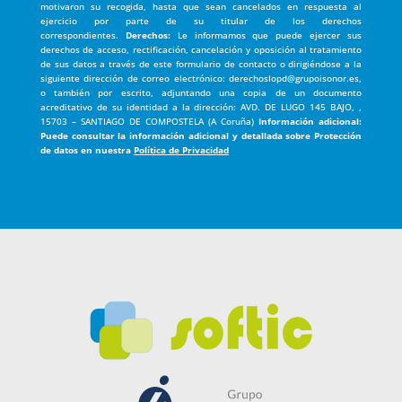
motivaron su recogida, hasta que sean cancelados en respuesta al
ejercicio por parte de su titular de los derechos
correspondientes.
Derechos:
Le informamos que puede ejercer sus
derechos de acceso, rectificación, cancelación y oposición al tratamiento
de sus datos a través de este formulario de contacto o dirigiéndose a la
siguiente dirección de correo electrónico: derechoslopd@grupoisonor.es,
o también por escrito, adjuntando una copia de un documento
acreditativo de su identidad a la dirección: AVD. DE LUGO 145 BAJO, ,
15703 – SANTIAGO DE COMPOSTELA (A Coruña)
Información adicional:
Puede consultar la información adicional y detallada sobre Protección
de datos en nuestra
Política de Privacidad