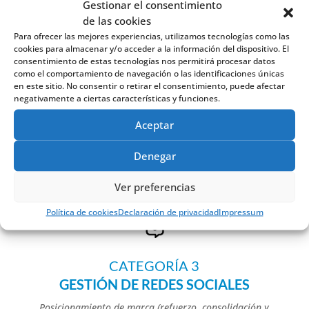
Gestionar el consentimiento
de las cookies
Para ofrecer las mejores experiencias, utilizamos tecnologías como las
CATEGORÍA 2
cookies para almacenar y/o acceder a la información del dispositivo. El
COMERCIO ELECTRÓNICO
consentimiento de estas tecnologías nos permitirá procesar datos
como el comportamiento de navegación o las identificaciones únicas
Creación de tienda online pensada para aquellas
en este sitio. No consentir o retirar el consentimiento, puede afectar
empresas que quieran ampliar sus canales de venta
negativamente a ciertas características y funciones.
utilizando medios digitales.
Aceptar
Ecommerce
Desde 1.750€ a 3.500€
Denegar
Ver preferencias
Política de cookies
Declaración de privacidad
Impressum
CATEGORÍA 3
GESTIÓN DE REDES SOCIALES
Posicionamiento de marca (refuerzo, consolidación y