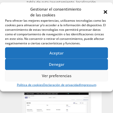
tabla de ruta (ayuntamiento, localización,
Gestionar el consentimiento
dirección,
de las cookies
operación, detalle operación, inicio, fin
Para ofrecer las mejores experiencias, utilizamos tecnologías como las
Materiales
: tipo servicio, material,
cookies para almacenar y/o acceder a la información del dispositivo. El
referencia, tarifa, cantidad, unidades,
consentimiento de estas tecnologías nos permitirá procesar datos
como el comportamiento de navegación o las identificaciones únicas
descuento, proveedor, pedido , nº pedido,
en este sitio. No consentir o retirar el consentimiento, puede afectar
albarán proveedor, material, servicio,
negativamente a ciertas características y funciones.
subtotal
Aceptar
Pedidos
: referencia pedido, referencia
proveedor, estado, total
Denegar
Adjuntos
: nombre, última actualización
Ver preferencias
Política de cookies
Declaración de privacidad
Impressum