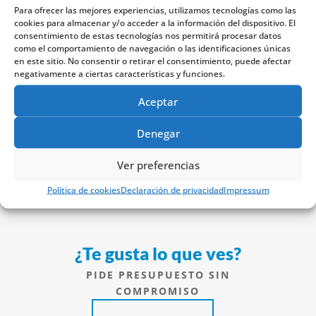
Para ofrecer las mejores experiencias, utilizamos tecnologías como las
PRESTASHOP
PROTECCIÓN
cookies para almacenar y/o acceder a la información del dispositivo. El
consentimiento de estas tecnologías nos permitirá procesar datos
ROPA LABORAL
SALUD
como el comportamiento de navegación o las identificaciones únicas
en este sitio. No consentir o retirar el consentimiento, puede afectar
SERVICIOS JURÍDICOS
negativamente a ciertas características y funciones.
SERVICIOS SOCIALES
TERCERA EDAD
Aceptar
TRANSPORTE
TURISMO
Denegar
WOOCOMMERCE
WORDPRESS
Ver preferencias
Política de cookies
Declaración de privacidad
Impressum
¿Te gusta lo que ves?
PIDE PRESUPUESTO SIN
COMPROMISO