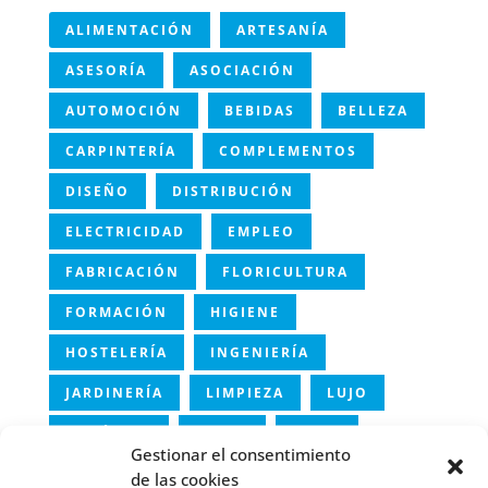
ALIMENTACIÓN
ARTESANÍA
ASESORÍA
ASOCIACIÓN
AUTOMOCIÓN
BEBIDAS
BELLEZA
CARPINTERÍA
COMPLEMENTOS
DISEÑO
DISTRIBUCIÓN
ELECTRICIDAD
EMPLEO
FABRICACIÓN
FLORICULTURA
FORMACIÓN
HIGIENE
HOSTELERÍA
INGENIERÍA
JARDINERÍA
LIMPIEZA
LUJO
MECÁNICA
METAL
MODA
Gestionar el consentimiento
NAVAL
ONE PAGE
ORTOPEDIA
de las cookies